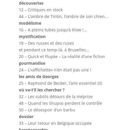
découvertes
12 – Critiques en stock
44 – L’ombre de Tintin, l’ombre de son chien…
modélisme
16 – A pleins tubes jusqu’à Klow !…
mystification
18 – Des russes et des ruses
et pendant ce temp-là, à Bruxelles…
20 – Quick et Flupke – La réalité d’une fiction
gourmandise
24 – L’«affichette» n’en était pas une !
les amis de Georges
25 – Raymond de Becker, l’ami essentiel (II)
où va-t’il les chercher ?
32 – Les subtils détours de la méprise
48 – Quand les Shupos perdent le contrôle
50 – Le désespoir d’un barbu
dossier
33 – Leur retour en Belgique occupée
hergéographie